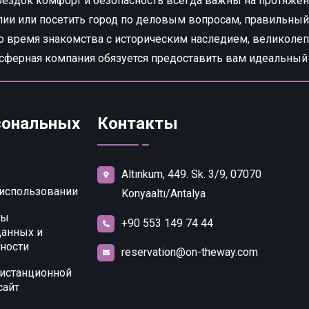
ездок комфорт и безопасность всегда важны на протяжени
алии или посетить город по деловым вопросам, правильны
Во время знакомства с историческим наследием, велико
сферная компания обязуется предоставить вам идеальный
сональных
Контакты
Altınkum, 449. Sk. 3/9, 07070
 использовании
Konyaaltı/Antalya
ты
+90 553 149 74 44
данных и
ности
reservation@on-theway.com
дистанционной
сайт