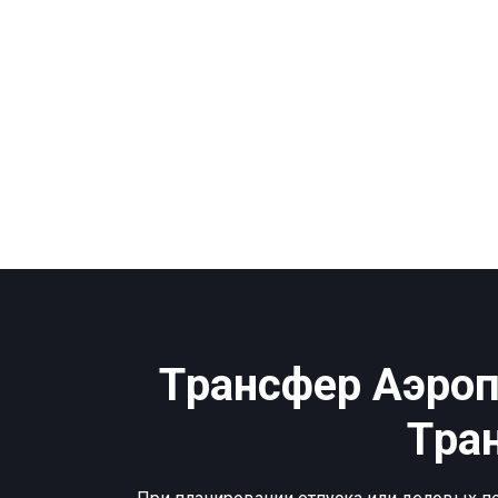
Tрансфер Аэроп
Tра