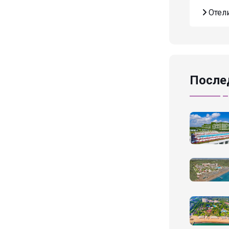
Oтел
После