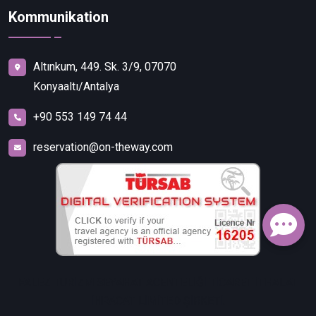
Kommunikation
Altınkum, 449. Sk. 3/9, 07070
Konyaaltı/Antalya
+90 553 149 74 44
reservation@on-theway.com
FALEZ TURİZM SEYAHAT ACENTELİĞİ TİCARET İTHALAT
İHRACAT LİMİTED ŞİRKETİ.