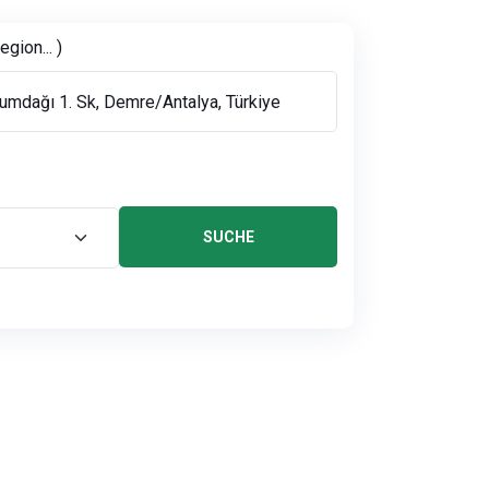
gion... )
SUCHE