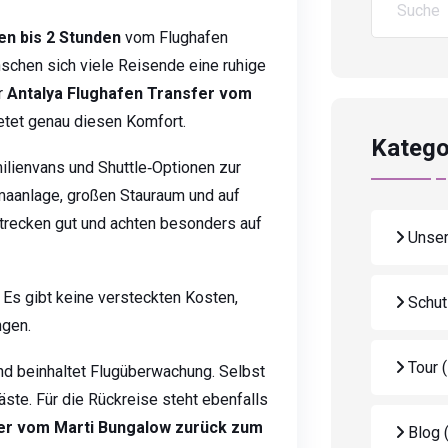
en bis 2 Stunden
vom Flughafen
nschen sich viele Reisende eine ruhige
r
Antalya Flughafen Transfer vom
etet genau diesen Komfort.
Katego
ilienvans und Shuttle‑Optionen zur
maanlage, großen Stauraum und auf
trecken gut und achten besonders auf
Unser
. Es gibt keine versteckten Kosten,
Schut
ngen.
Tour
nd beinhaltet Flugüberwachung. Selbst
äste. Für die Rückreise steht ebenfalls
fer vom Marti Bungalow zurück zum
Blog