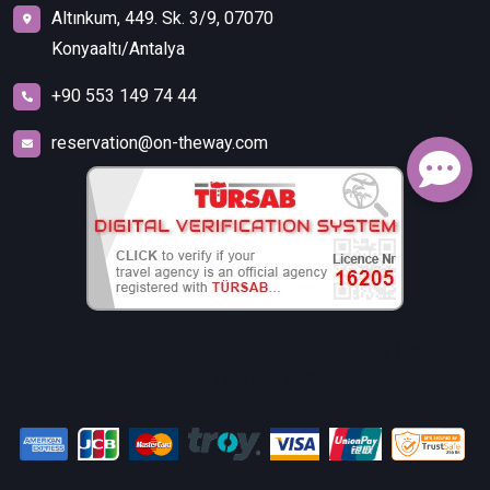
Altınkum, 449. Sk. 3/9, 07070
Konyaaltı/Antalya
+90 553 149 74 44
reservation@on-theway.com
FALEZ TURİZM SEYAHAT ACENTELİĞİ TİCARET İTHALAT
İHRACAT LİMİTED ŞİRKETİ.