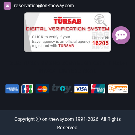
reservation@on-theway.com
FALEZ TURİZM SEYAHAT ACENTELİĞİ TİCARET İTHALAT
İHRACAT LİMİTED ŞİRKETİ.
Copyright
on-theway.com 1991-2026. All Rights
Reserved.