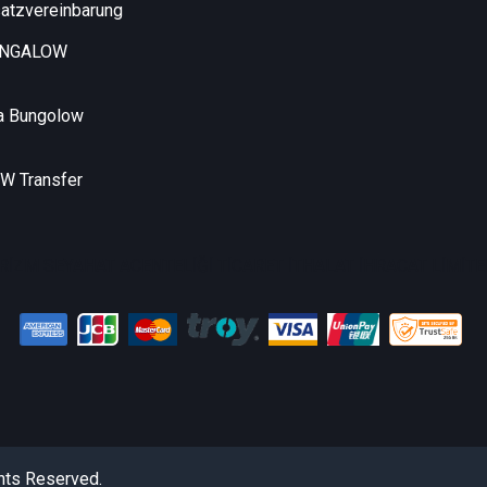
atzvereinbarung
UNGALOW
a Bungolow
 Transfer
RİZM SEYAHAT ACENTELİĞİ TİCARET İTHALAT İHRACAT LİMİTED
hts Reserved.