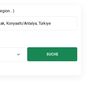
gion... )
SUCHE