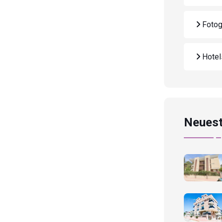
Fotog
Hote
Neuest