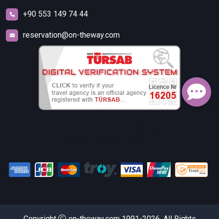
+90 553 149 74 44
reservation@on-theway.com
FALEZ TURİZM SEYAHAT ACENTELİĞİ TİCARET İTHALAT
İHRACAT LİMİTED ŞİRKETİ.
Copyright
on-theway.com 1991-2026. All Rights