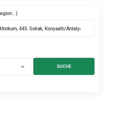
gion... )
SUCHE