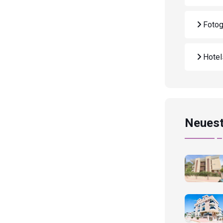
Fotog
Hote
Neuest