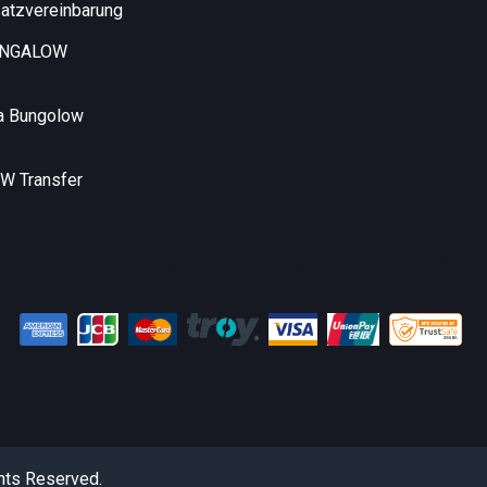
atzvereinbarung
UNGALOW
a Bungolow
 Transfer
RİZM SEYAHAT ACENTELİĞİ TİCARET İTHALAT İHRACAT LİMİTED
hts Reserved.