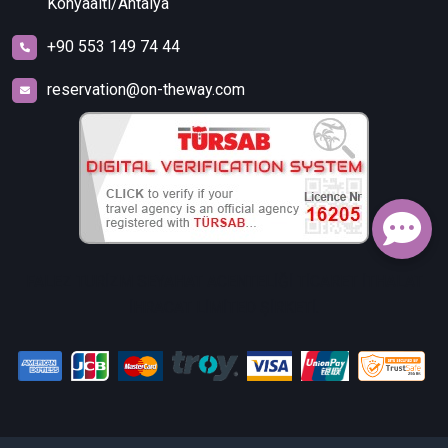
Konyaaltı/Antalya
+90 553 149 74 44
reservation@on-theway.com
FALEZ TURİZM SEYAHAT ACENTELİĞİ TİCARET İTHALAT
İHRACAT LİMİTED ŞİRKETİ.