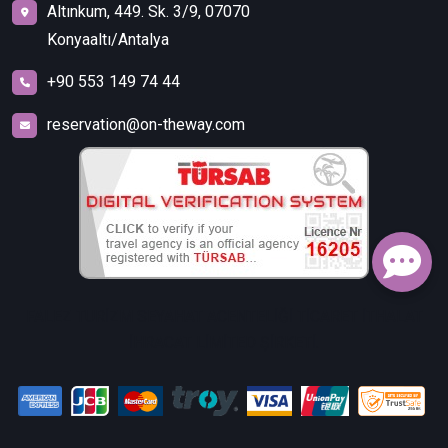
Altınkum, 449. Sk. 3/9, 07070
Konyaaltı/Antalya
+90 553 149 74 44
reservation@on-theway.com
FALEZ TURİZM SEYAHAT ACENTELİĞİ TİCARET İTHALAT
İHRACAT LİMİTED ŞİRKETİ.