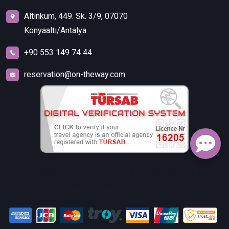
Altınkum, 449. Sk. 3/9, 07070
Konyaaltı/Antalya
+90 553 149 74 44
reservation@on-theway.com
FALEZ TURİZM SEYAHAT ACENTELİĞİ TİCARET İTHALAT
İHRACAT LİMİTED ŞİRKETİ.