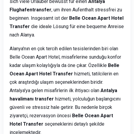
sich viele Urlauber bewusst für einen
Antalya
Flughafentransfer
, um ihren Aufenthalt stressfrei zu
beginnen. Insgesamt ist der
Belle Ocean Apart Hotel
Transfer
die ideale Lösung für eine bequeme Anreise
nach Alanya.
Alanya'nın en çok tercih edilen tesislerinden biri olan
Belle Ocean Apart Hotel, misafirlerine sunduğu konfor
kadar ulaşım kolaylığıyla da öne çıkar. Özellikle
Belle
Ocean Apart Hotel Transfer
hizmeti, tatilcilerin en
çok araştırdığı ulaşım seçeneklerinden biridir.
Antalya'ya gelen misafirlerin ilk ihtiyacı olan
Antalya
havalimanı transfer
hizmeti, yolculuğun başlangıcını
güvenli ve stressiz hale getirir. Bu nedenle birçok
ziyaretçi, rezervasyon öncesi
Belle Ocean Apart
Hotel Transfer
seçeneklerini detaylı şekilde
incelemektedir.