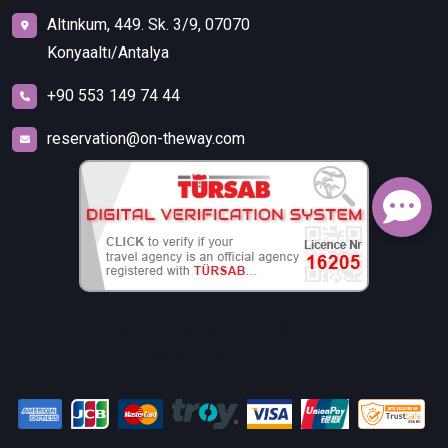
Altınkum, 449. Sk. 3/9, 07070
Konyaaltı/Antalya
+90 553 149 74 44
reservation@on-theway.com
FALEZ TURİZM SEYAHAT ACENTELİĞİ TİCARET İTHALAT
İHRACAT LİMİTED ŞİRKETİ.