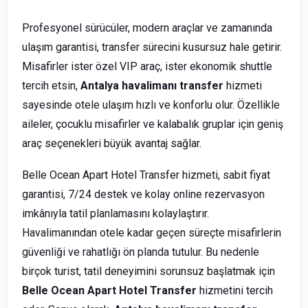
Profesyonel sürücüler, modern araçlar ve zamanında
ulaşım garantisi, transfer sürecini kusursuz hale getirir.
Misafirler ister özel VIP araç, ister ekonomik shuttle
tercih etsin,
Antalya havalimanı transfer
hizmeti
sayesinde otele ulaşım hızlı ve konforlu olur. Özellikle
aileler, çocuklu misafirler ve kalabalık gruplar için geniş
araç seçenekleri büyük avantaj sağlar.
Belle Ocean Apart Hotel Transfer hizmeti, sabit fiyat
garantisi, 7/24 destek ve kolay online rezervasyon
imkânıyla tatil planlamasını kolaylaştırır.
Havalimanından otele kadar geçen süreçte misafirlerin
güvenliği ve rahatlığı ön planda tutulur. Bu nedenle
birçok turist, tatil deneyimini sorunsuz başlatmak için
Belle Ocean Apart Hotel Transfer
hizmetini tercih