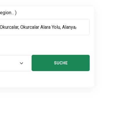
gion... )
SUCHE