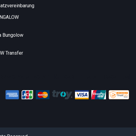
atzvereinbarung
UNGALOW
a Bungolow
 Transfer
RİZM SEYAHAT ACENTELİĞİ TİCARET İTHALAT İHRACAT LİMİTED