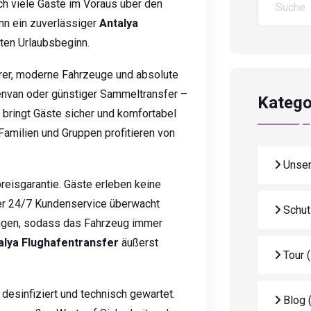
ich viele Gäste im Voraus über den
enn ein zuverlässiger
Antalya
ten Urlaubsbeginn.
hrer, moderne Fahrzeuge und absolute
lienvan oder günstiger Sammeltransfer –
Katego
bringt Gäste sicher und komfortabel
amilien und Gruppen profitieren von
Unser
preisgarantie. Gäste erleben keine
er 24/7 Kundenservice überwacht
Schut
ungen, sodass das Fahrzeug immer
alya Flughafentransfer
äußerst
Tour
desinfiziert und technisch gewartet.
Blog