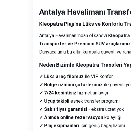
Antalya Havalimanı Transf
Kleopatra Plajı'na Lüks ve Konforlu Tr
Antalya Havalimanı'ndan efsanevi
Kleopatra 
Transporter ve Premium SUV araçlarımız
Dünyaca ünlü bu altın kumsala güvenli ve rahat
Neden Bizimle Kleopatra Transferi Ya
✔
Lüks araç filomuz
ile VIP konfor
✔
Bölge uzmanı şoförlerimiz
ile güvenli yo
✔
7/24 kesintisiz
hizmet anlayışı
✔
Uçuş takipli
esnek transfer programı
✔
Sabit fiyat garantisi
- ekstra ücret yok
✔
Anında online rezervasyon
kolaylığı
✔
Plaj ekipmanları
için geniş bagaj hacmi