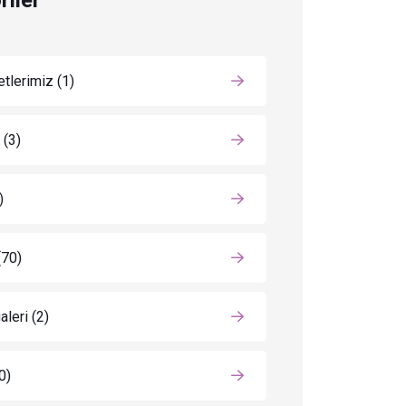
riler
tlerimiz
(1)
K
(3)
)
(70)
aleri
(2)
0)