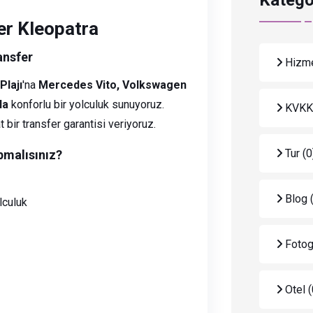
Katego
er Kleopatra
ansfer
Hizme
Plajı
'na
Mercedes Vito, Volkswagen
la
konforlu bir yolculuk sunuyoruz.
KVK
 bir transfer garantisi veriyoruz.
Tur
(0
pmalısınız?
Blog
lculuk
Fotog
Otel
(