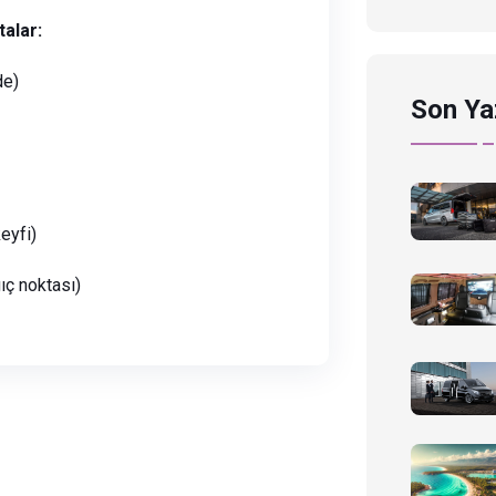
alar:
de)
Son Ya
eyfi)
gıç noktası)