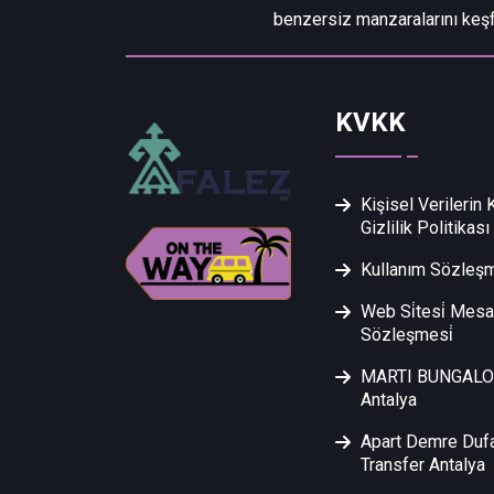
benzersiz manzaralarını keşf
KVKK
Kişisel Verilerin
Gizlilik Politikası
Kullanım Sözleş
Web Si̇tesi̇ Mesaf
Sözleşmesi̇
MARTI BUNGALOW
Antalya
Apart Demre Duf
Transfer Antalya