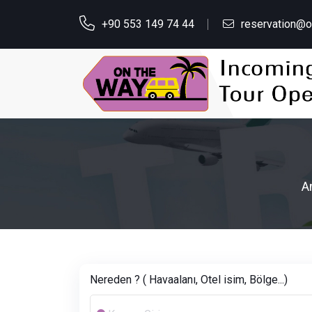
+90 553 149 74 44
reservation@
A
Nereden ? ( Havaalanı, Otel isim, Bölge...)