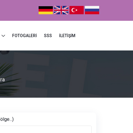
Z
FOTOGALERI
SSS
İLETIŞIM
ra
ölge...)