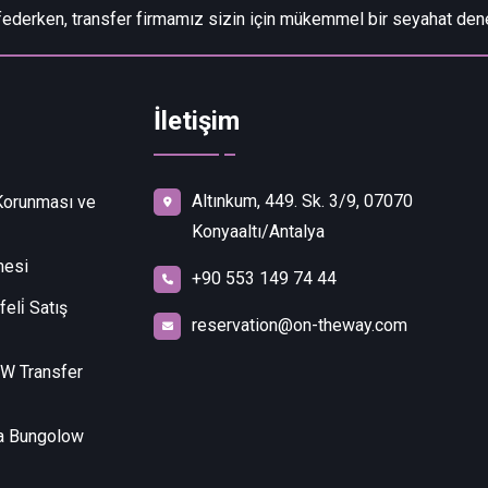
ederken, transfer firmamız sizin için mükemmel bir seyahat den
İletişim
Altınkum, 449. Sk. 3/9, 07070
 Korunması ve
Konyaaltı/Antalya
mesi
+90 553 149 74 44
eli̇ Satış
reservation@on-theway.com
 Transfer
a Bungolow