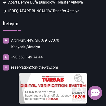
Apart Demre Dufa Bungolow Transfer Antalya
İRBEÇ APART BUNGALOW Transfer Antalya
İletişim
Altınkum, 449. Sk. 3/9, 07070
Konyaaltı/Antalya
+90 553 149 74 44
reservation@on-theway.com