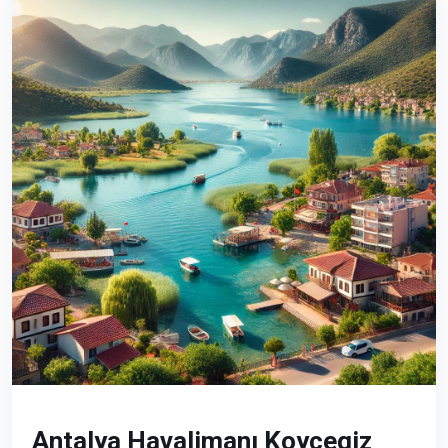
Antalya Havalimanı Koycegiz