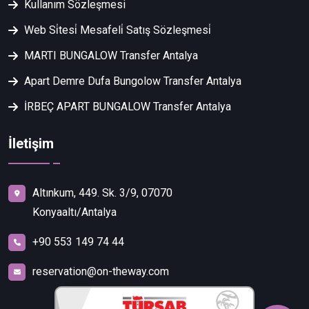
Kullanım Sözleşmesi
Web Si̇tesi̇ Mesafeli̇ Satış Sözleşmesi̇
MARTI BUNGALOW Transfer Antalya
Apart Demre Dufa Bungolow Transfer Antalya
İRBEÇ APART BUNGALOW Transfer Antalya
İletişim
Altınkum, 449. Sk. 3/9, 07070
Konyaaltı/Antalya
+90 553 149 74 44
reservation@on-theway.com