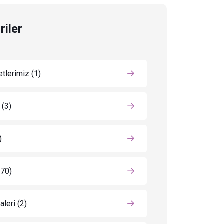
riler
tlerimiz
(1)
K
(3)
)
(70)
aleri
(2)