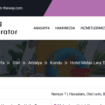
on-theway.com
ANASAYFA
HAKKIMIZDA
HIZMETLERIMI
fa
Otel
Antalya
Kundu
Hotel Melas Lara T
Nereye ? ( Havaalanı, Otel isim, B