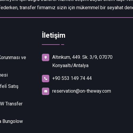
ederken, transfer firmamız sizin için mükemmel bir seyahat den
İletişim
Altınkum, 449. Sk. 3/9, 07070
 Korunması ve
Konyaaltı/Antalya
mesi
+90 553 149 74 44
eli̇ Satış
reservation@on-theway.com
 Transfer
a Bungolow