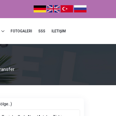
Z
FOTOGALERI
SSS
İLETIŞIM
ransfer
ölge...)