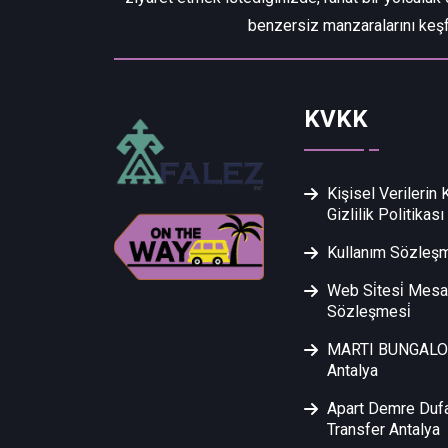
benzersiz manzaralarını keşf
KVKK
Kişisel Verilerin
Gizlilik Politikası
Kullanım Sözleş
Web Si̇tesi̇ Mesaf
Sözleşmesi̇
MARTI BUNGALOW
Antalya
Apart Demre Duf
Transfer Antalya