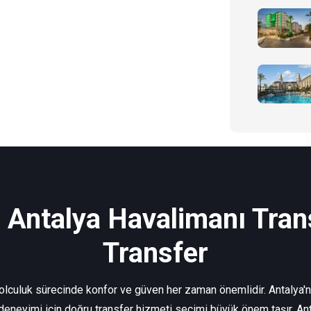
| Antalya Havalimanı Trans
Transfer
yolculuk sürecinde konfor ve güven her zaman önemlidir. Antalya'nı
 deneyimi için doğru transfer hizmeti seçimi büyük önem taşır. Ant