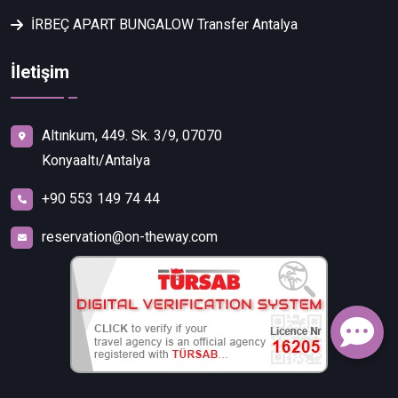
İRBEÇ APART BUNGALOW Transfer Antalya
İletişim
Altınkum, 449. Sk. 3/9, 07070
Konyaaltı/Antalya
+90 553 149 74 44
reservation@on-theway.com