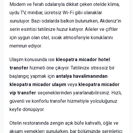
Modern ve ferah odalarıyla dikkat çeken otelde klima,
uydu TV, minibar, ücretsiz Wi-Fi gibi olanaklar
sunuluyor. Bazı odalarda balkon bulunurken, Akdeniz'in
serin esintisi tatilinize huzur katıyor. Aileler ve çiftler
için uygun olan otel, sıcak atmosferiyle konuklarını
memnun ediyor.
Ulaşım konusunda ise
kleopatra micador hotel
transfer
hizmeti öne çıkıyor. Tatilinize stressiz bir
başlangıç yapmak için
antalya havalimanından
kleopatra micador ulaşım
veya
kleopatra micador
vip transfer
seçeneklerinden yararlanabilirsiniz. Hızlı,
güvenli ve konforlu transfer hizmetiyle yolculuğunuz
keyfe dönüşüyor.
Otelin restoranında zengin açık büfe kahvaltı, öğle ve
akşam yemekleri sunulurken, bar bölümünde serinletici