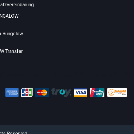
atzvereinbarung
UNGALOW
a Bungolow
 Transfer
RİZM SEYAHAT ACENTELİĞİ TİCARET İTHALAT İHRACAT LİMİTED
hts Reserved.