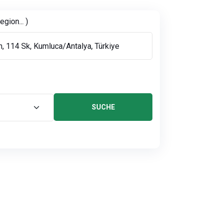
gion... )
SUCHE