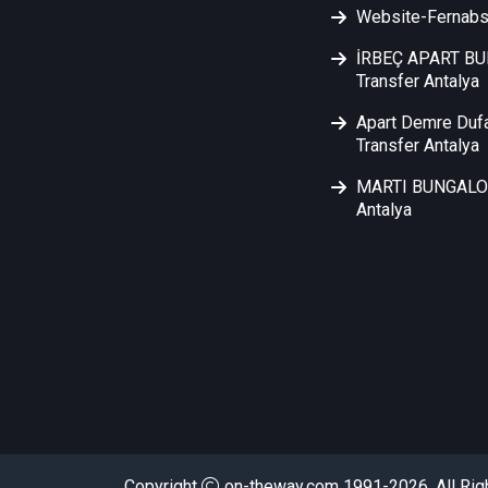
Website-Fernabs
İRBEÇ APART B
Transfer Antalya
Apart Demre Duf
Transfer Antalya
MARTI BUNGALOW
Antalya
FALEZ TU
Copyright
on-theway.com 1991-2026. All Rig