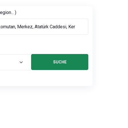
gion... )
SUCHE