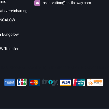
inie
reservation@on-theway.com
atzvereinbarung
UNGALOW
a Bungolow
 Transfer
RİZM SEYAHAT ACENTELİĞİ TİCARET İTHALAT İHRACAT LİMİTED