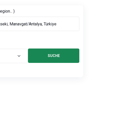
gion... )
SUCHE