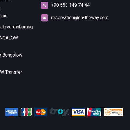
+90 553 149 74 44
d
inie
reservation@on-theway.com
atzvereinbarung
UNGALOW
a Bungolow
 Transfer
RİZM SEYAHAT ACENTELİĞİ TİCARET İTHALAT İHRACAT LİMİTED