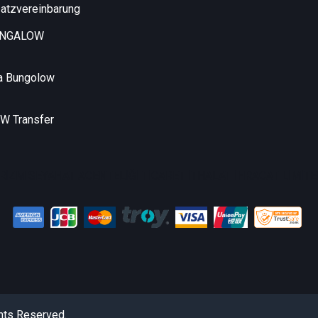
atzvereinbarung
UNGALOW
a Bungolow
 Transfer
RİZM SEYAHAT ACENTELİĞİ TİCARET İTHALAT İHRACAT LİMİTED
hts Reserved.