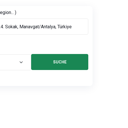
gion... )
SUCHE