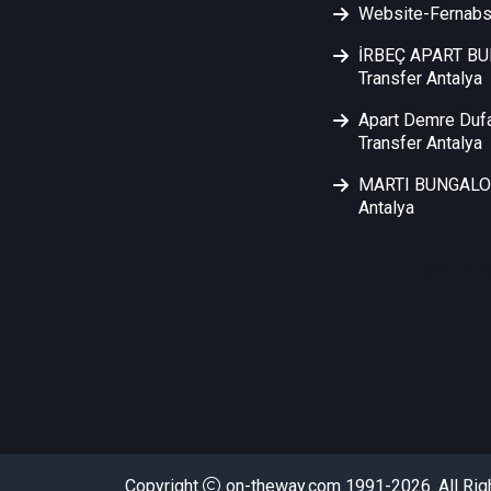
Website-Fernabs
İRBEÇ APART B
Transfer Antalya
Apart Demre Duf
Transfer Antalya
MARTI BUNGALOW
Antalya
FALEZ TU
Copyright
on-theway.com 1991-2026. All Rig