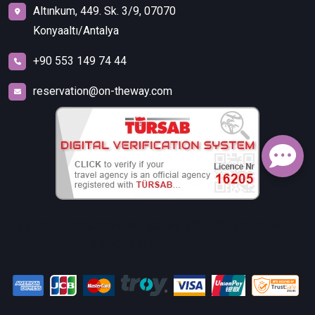
Altınkum, 449. Sk. 3/9, 07070
Konyaaltı/Antalya
+90 553 149 74 44
reservation@on-theway.com
FALEZ TURİZM SEYAHAT ACENTELİĞİ TİCARET İTHALAT
İHRACAT LİMİTED ŞİRKETİ.