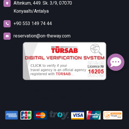
Altınkum, 449. Sk. 3/9, 07070
Konyaaltı/Antalya
+90 553 149 74 44
reservation@on-theway.com
FALEZ TURİZM SEYAHAT ACENTELİĞİ TİCARET İTHALAT
İHRACAT LİMİTED ŞİRKETİ.