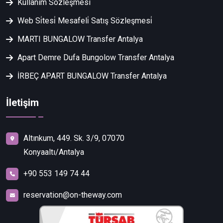
Kullanım Sözleşmesi
Web Si̇tesi̇ Mesafeli̇ Satış Sözleşmesi̇
MARTI BUNGALOW Transfer Antalya
Apart Demre Dufa Bungolow Transfer Antalya
İRBEÇ APART BUNGALOW Transfer Antalya
İletişim
Altınkum, 449. Sk. 3/9, 07070
Konyaaltı/Antalya
+90 553 149 74 44
reservation@on-theway.com