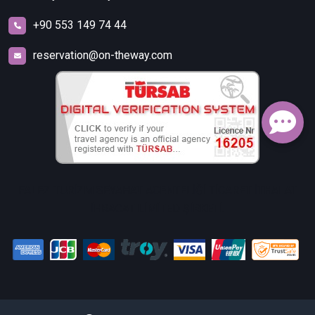
+90 553 149 74 44
reservation@on-theway.com
FALEZ TURİZM SEYAHAT ACENTELİĞİ TİCARET İTHALAT
İHRACAT LİMİTED ŞİRKETİ.