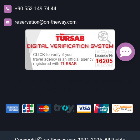
+90 553 149 74 44
reservation@on-theway.com
FALEZ TURİZM SEYAHAT ACENTELİĞİ TİCARET İTHALAT
İHRACAT LİMİTED ŞİRKETİ.
Copyright
on-theway.com 1991-2026. All Rights