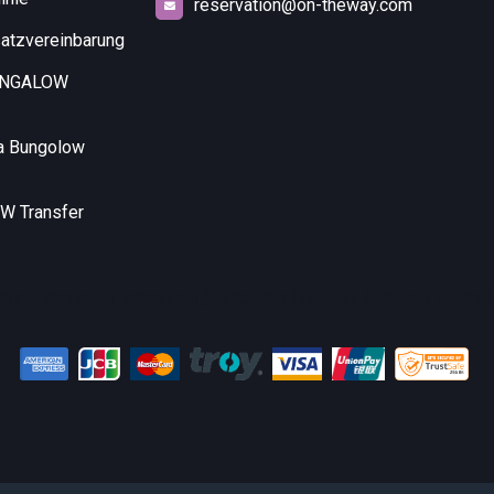
reservation@on-theway.com
atzvereinbarung
UNGALOW
a Bungolow
 Transfer
RİZM SEYAHAT ACENTELİĞİ TİCARET İTHALAT İHRACAT LİMİTED