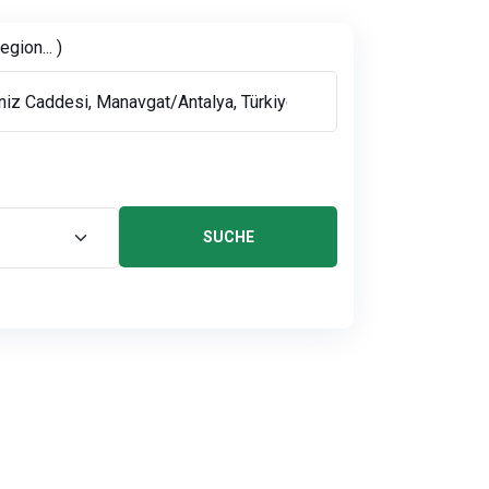
gion... )
SUCHE