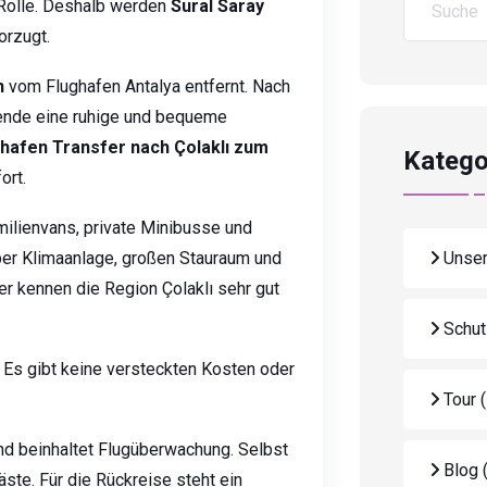
e Rolle. Deshalb werden
Sural Saray
orzugt.
n
vom Flughafen Antalya entfernt. Nach
ende eine ruhige und bequeme
ghafen Transfer nach Çolaklı zum
Katego
ort.
milienvans, private Minibusse und
ber Klimaanlage, großen Stauraum und
Unser
er kennen die Region Çolaklı sehr gut
Schut
. Es gibt keine versteckten Kosten oder
Tour
nd beinhaltet Flugüberwachung. Selbst
Blog
ste. Für die Rückreise steht ein