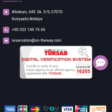
Altınkum, 449. Sk. 3/9, 07070
Konyaaltı/Antalya
+90 553 149 74 44
reservation@on-theway.com
FALEZ TURİZM SEYAHAT ACENTELİĞİ TİCARET İTHALAT
İHRACAT LİMİTED ŞİRKETİ.